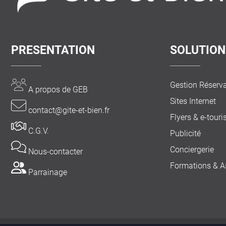
PRESENTATION
SOLUTION
Gestion Réserv
A propos de GEB
Sites Internet
contact@gite-et-bien.fr
Flyers & e-tour
C.G.V.
Publicité
Conciergerie
Nous-contacter
Formations & A
Parrainage