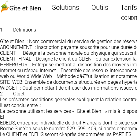
Solutions
Outils
Tarifs
CONDIT
1
Définitions
Gîte et Bien
: Nom commercial du service de gestion des réserva
ABONNEMENT
: Inscription payante souscrite pour une durée d
CLIENT
: Désigne la personne morale ou physique qui souscrit
CLIENT FINAL
: Désigne le client du CLIENT ou par extension la
HEBERGEUR
: Entreprise mettant à disposition des moyens inf
Internet
ou
réseau Internet
: Ensemble des réseaux interconnecté
web ou World Wide Web
: Méthode dâ€™utilisation et notamment
SITE
WEB
: Ensemble de documents structurés en pages hypertex
WIDGET
: Outil permettant de diffuser des informations issues
2
Objet
Les présentes conditions générales expliquent la relation contrac
Il est conclu entre :
La personne utilisant les services « Gîte et Bien » mis à disp
Et
EDELIS, entreprise individuelle de droit Français dont le siège
Roche Sur Yon sous le numéro 529 599 409, ci-après dénomm
Le CLIENT et EDELIS seront ci-après dénommées les PARTIES.