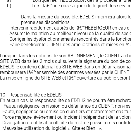
a)
Lorsque lâ€™HEBERGEUR devra procéder à une in
b)
Lors dâ€™une mise à jour du logiciel des service
Dans la mesure du possible, EDELIS informera alors le
prenne ses dispositions.
Intervenir rapidement auprès de lâ€™HEBERGEUR en cas d'i
Assurer le maintien au meilleur niveau de la qualité de ses o
Corriger les dysfonctionnements rencontrés dans le fonctio
Faire bénéficier le CLIENT des améliorations et mises en Å“u
Lorsque dans les options de son ABONNEMENT, le CLIENT a choi
SITE WEB dans les 2 mois qui suivent la signature du bon de com
EDELIS le contenu éditorial du SITE WEB dans un délai raisonna
remboursera lâ€™ensemble des sommes versées par le CLIENT 
La mise en ligne du SITE WEB et lâ€™ouverture au public seront ré
10
Responsabilité de EDELIS
En aucun cas, la responsabilité de EDELIS ne pourra être recherc
Faute, négligence, omission ou défaillance du CLIENT, non-re
Faute, négligence ou omission d'un tiers et notamment dâ€™un 
Force majeure, événement ou incident indépendant de la volo
Divulgation ou utilisation illicite du mot de passe remis confi
Mauvaise utilisation du logiciel « Gîte et Bien ».