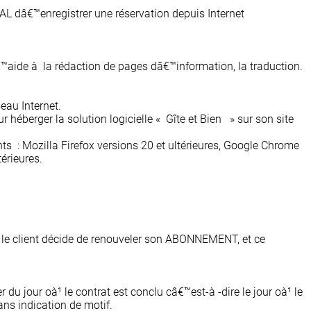
L dâ€™enregistrer une réservation depuis Internet
€™aide à la rédaction de pages dâ€™information, la traduction.
eau Internet.
berger la solution logicielle « Gîte et Bien » sur son site
ts : Mozilla Firefox versions 20 et ultérieures, Google Chrome
térieures.
e le client décide de renouveler son ABONNEMENT, et ce
u jour oà¹ le contrat est conclu câ€™est-à -dire le jour oà¹ le
ns indication de motif.