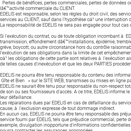
Pertes de bénéfices, pertes commerciales, pertes de données o
lâ€™activité commerciale du CLIENT.
EDELIS est responsable, selon les règles du droit civil, des se
services au CLIENT, sauf dans l'hypothèse oà¹ une interruption 
La responsabilité de EDELIS ne sera pas engagée pour tout cas 
Si l'exécution du contrat, ou de toute obligation incombant à EDE
transmission, effondrement dâ€™installations, épidémie, tremble
grève, boycott, ou autre circonstance hors du contrôle raisonna
l'exécution de ses obligations dans la limite de cet empêchemen
oà¹ les obligations de cette partie sont relatives à l'exécution 
de telles causes d'inexécution et que les deux PARTIES procède
EDELIS ne pourra être tenu responsable du contenu des informati
Gîte et Bien » sur le SITE WEB, transmises ou mises en ligne par
EDELIS ne saurait être tenu pour responsable du non-respect tota
de son ou ses fournisseurs d'accès. A ce titre, EDELIS informe 
leur défaillance.
Les réparations dues par EDELIS en cas de défaillance du service 
cause, à l'exclusion expresse de tout dommage indirect.
En aucun cas, EDELIS ne pourra être tenu responsable des préjudic
service fourni par EDELIS, tels que préjudice commercial, pert
exemple, divulgation inopportune d'informations confidentielles
pourra contracter les assurances appropriées.