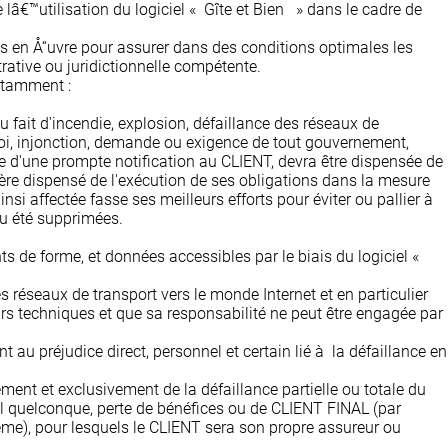
â€™utilisation du logiciel « Gîte et Bien » dans le cadre de
ns en Å“uvre pour assurer dans des conditions optimales les
ative ou juridictionnelle compétente.
otamment :
 fait d'incendie, explosion, défaillance des réseaux de
 loi, injonction, demande ou exigence de tout gouvernement,
ve d'une prompte notification au CLIENT, devra être dispensée de
ère dispensé de l'exécution de ses obligations dans la mesure
nsi affectée fasse ses meilleurs efforts pour éviter ou pallier à
ou été supprimées.
 de forme, et données accessibles par le biais du logiciel «
s réseaux de transport vers le monde Internet et en particulier
rs techniques et que sa responsabilité ne peut être engagée par
 au préjudice direct, personnel et certain lié à la défaillance en
ment et exclusivement de la défaillance partielle ou totale du
l quelconque, perte de bénéfices ou de CLIENT FINAL (par
ème), pour lesquels le CLIENT sera son propre assureur ou