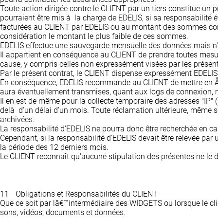
Toute action dirigée contre le CLIENT par un tiers constitue un 
pourraient être mis à la charge de EDELIS, si sa responsabilit
facturées au CLIENT par EDELIS ou au montant des sommes corresp
considération le montant le plus faible de ces sommes.
EDELIS effectue une sauvegarde mensuelle des données mais n'
Il appartient en conséquence au CLIENT de prendre toutes mesur
cause, y compris celles non expressément visées par les présen
Par le présent contrat, le CLIENT dispense expressément EDELIS
En conséquence, EDELIS recommande au CLIENT de mettre en Å“u
aura éventuellement transmises, quant aux logs de connexion,
Il en est de même pour la collecte temporaire des adresses "IP"
delà d'un délai d'un mois. Toute réclamation ultérieure, même s
archivées.
La responsabilité d'EDELIS ne pourra donc être recherchée en c
Cependant, si la responsabilité d'EDELIS devait être relevée par
la période des 12 derniers mois.
Le CLIENT reconnaît qu'aucune stipulation des présentes ne le 
11
Obligations et Responsabilités du CLIENT
Que ce soit par lâ€™intermédiaire des WIDGETS ou lorsque le cli
sons, vidéos, documents et données.