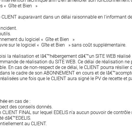
tervention technique afin d'en améliorer son fonctionnement 
s « Gîte et Bien »
 CLIENT auparavant dans un délai raisonnable en l'informant de la
ncident.
utils.
nnement du logiciel « Gîte et Bien »
vre sur le logiciel « Gîte et Bien » sans coût supplémentaire.
si la réalisation et lâ€™hébergement dâ€™un SITE WEB réalisé 
mande de réalisation du SITE WEB. Ce délai de réalisation ne pe
ble. En cas de non-respect de ce délai, le CLIENT pourra résili
dans le cadre de son ABONNEMENT en cours et de lâ€™acompte 
alisées une fois que le CLIENT aura signé le PV de recette et pay
hée en cas de :
spect des conseils donnés.
CLIENT FINAL sur lequel EDELIS n'a aucun pouvoir de contrôle n
nté dâ€™EDELIS.
dentiellement au CLIENT.