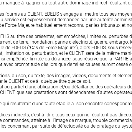
u manque à gagner ou tout autre dommage indirect résultant de l
rvices fournis au CLIENT. EDELIS s'engage à mettre tous ses moye
du service est expressément demandée par une autorité administr
de Force Majeure habituellement reconnu par les tribunaux et n
LIS au titre des présentes, est empêchée, limitée ou perturbée du
ment de terre, inondation, panne d'électricité, guerre, embargo,
ble de EDELIS ("Cas de Force Majeure"), alors EDELIS, sous réser
t, limitation ou perturbation, et le CLIENT sera de la même mani
ainsi empêchée, limitée ou dérangée, sous réserve que la PARTIE ai
nt avec promptitude dès lors que de telles causes auront cessé 
ons, du son, du texte, des images, vidéos, documents et éléments
 le CLIENT et ce à quelque titre que ce soit.
l ou partiel d'une obligation et/ou défaillance des opérateurs de
le CLIENT que ses prestations sont dépendantes d'autres opérateu
qui résulterait d'une faute établie à son encontre correspondront
es indirects, c'est à dire tous ceux qui ne résultent pas directe
e de commandes, atteinte à l'image de marque, trouble commercia
 les concernant par suite de défectuosité ou de piratage du syst