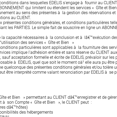
 conditions dans lesquelles EDELIS s'engage à fournir au CLIENT 
d'ABONNEMENT qui limitent ou étendent les services « Gîte et Bie
unement au sens des présentes à la gestion des réservations e
vations au CLIENT.
présentes conditions générales, et conditions particulières tell
iant les PARTIES. Le simple fait de souscrire en ligne un ABON
e la capacité nécessaires à la conclusion et à lâ€™exécution de
utilisation des services « Gîte et Bien »
itions particulières sont applicables à la fourniture des servi
ices implique l'adhésion entière et sans réserve du CLIENT aux
, sauf acceptation formelle et écrite de EDELIS, prévaloir sur le
osable à EDELIS, quel que soit le moment oà¹ elle aura pu être 
ne quelconque des présentes conditions générales et/ou tolère 
eut être interprété comme valant renonciation par EDELIS à se p
Gîte et Bien » permettant au CLIENT dâ€™enregistrer et de gérer
 à son Compte « Gîte et Bien », le CLIENT peut :
bres dâ€™hôtes)
isponibilités des hébergements