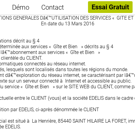
Essai Gratuit
Démo
Contact
IONS GENERALES Dâ€™UTILISATION DES SERVICES « GITE ET
En date du 13 Mars 2016
tions décrit au § 4
éterminée aux services « Gîte et Bien » décrits au § 4
 lâ€™abonnement aux services « Gîte et Bien »
 clientèle du CLIENT.
ormatiques connectés au réseau internet.
s, lesquels sont localisés dans toutes les régions du monde.
 dâ€™exploration du réseau internet, se caractérisant par lâ€™
te sur un serveur connecté à Internet et accessible au public.
 du service « Gîte et Bien » sur le SITE WEB du CLIENT, comme p
tuelle entre le CLIENT (vous) et la société EDELIS dans le cadre 
osition par EDELIS, ci-après dénommée le CLIENT
 social est situé à La Henrière, 85440 SAINT HILAIRE LA FORET, 
ée EDELIS.