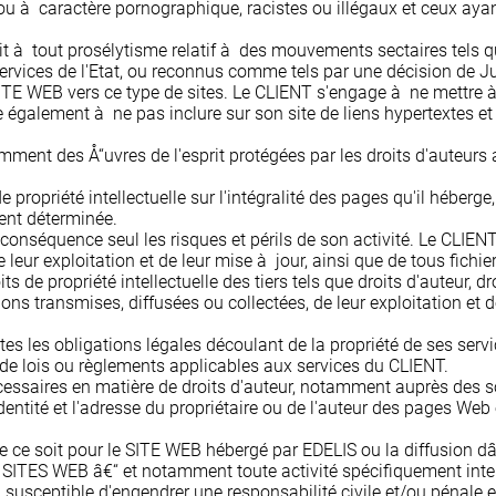
 caractère pornographique, racistes ou illégaux et ceux ayant d
it à tout prosélytisme relatif à des mouvements sectaires tels q
rvices de l'Etat, ou reconnus comme tels par une décision de Jus
SITE WEB vers ce type de sites. Le CLIENT s'engage à ne mettre à
ge également à ne pas inclure sur son site de liens hypertextes e
ent des Å“uvres de l'esprit protégées par les droits d'auteurs au
e propriété intellectuelle sur l'intégralité des pages qu'il héberge
ment déterminée.
conséquence seul les risques et périls de son activité. Le CLIEN
 leur exploitation et de leur mise à jour, ainsi que de tous fic
droits de propriété intellectuelle des tiers tels que droits d'auteu
s transmises, diffusées ou collectées, de leur exploitation et de
 les obligations légales découlant de la propriété de ses servi
de lois ou règlements applicables aux services du CLIENT.
essaires en matière de droits d'auteur, notamment auprès des soci
identité et l'adresse du propriétaire ou de l'auteur des pages We
ue ce soit pour le SITE WEB hébergé par EDELIS ou la diffusion
SITES WEB â€“ et notamment toute activité spécifiquement inte
 susceptible d'engendrer une responsabilité civile et/ou pénale et