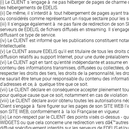
(i)
Le CLIENT s 'engage à ne pas héberger de pages de charme ou à
les hébergements de EDELIS.
(ii)
De même, il s'interdit à tout hébergement de pages ayant tra
ou considérés comme représentant un risque sectaire pour les se
(iii)
Il s'engage également à ne pas faire de redirection de son 
serveurs de EDELIS, de fichiers diffusés en streaming. Il s'enga
diffusant ce type de service.
(iv)
Le CLIENT est informé que les publications constituent notamm
Intellectuelle.
(v)
Le CLIENT assure EDELIS qu'il est titulaire de tous les droits d
diffusion relatifs au support Internet, pour une durée préalable
(vi)
Le CLIENT agit en tant qu'entité indépendante et assume en 
contenu des informations transmises, diffusées ou collectées, de
respecter les droits des tiers, les droits de la personnalité, les 
ne saurait être tenue pour responsable du contenu des information
d'adresses et ce, à quelque titre que ce soit.
(vii)
Le CLIENT déclare en conséquence accepter pleinement toutes
pour quelque cause que ce soit, notamment en cas de violation 
(viii)
Le CLIENT déclare avoir obtenu toutes les autorisations néc
Client s'engage à faire figurer sur les pages de son SITE WEB l'
son SITE WEB, conformément à la loi Française en vigueur.
(ix)
Le non-respect par le CLIENT des points visés ci-dessus - q
WIDGETS ou que cela concerne une redirection vers dâ€™autres 
diffusé spécifiquement interdits sur les serveurs de EDELIS et/ou