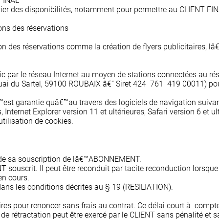
 FINAL
er des disponibilités, notamment pour permettre au CLIENT FINA
ons des réservations
 des réservations comme la création de flyers publicitaires, lâ
ic par le réseau Internet au moyen de stations connectées au rés
 du Sartel, 59100 ROUBAIX â€“ Siret 424 761 419 00011) pour hé
™est garantie quâ€™au travers des logiciels de navigation suivan
 Internet Explorer version 11 et ultérieures, Safari version 6 et ul
tilisation de cookies.
on de sa souscription de lâ€™ABONNEMENT.
souscrit. Il peut être reconduit par tacite reconduction lorsqu
en cours.
ans les conditions décrites au § 19 (RESILIATION).
s pour renoncer sans frais au contrat. Ce délai court à compter d
rétractation peut être exercé par le CLIENT sans pénalité et sa