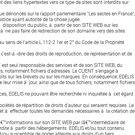
es liens hypertextes vers ce type de sites sont interdits sur
ue dénoncés sur le rapport parlementaire "Les sectes en France",
tice ayant autorité de la chose jugée.
 disposition du public, à partir de son SITE WEB sur les
t à ne pas faire de redirection de son domaine vers des sites
 sens de l'article L 112-2 1er et 2° du Code de la Propriété
, c'est-à -dire des droits de reproduction, de représentation et de
T est seul responsable des services et de son SITE WEB, du
hiers, notamment fichiers d'adresses. Le CLIENT s'engage à
r, droits sur les brevets ou sur les marques. En conséquence, EDELIS
 leur mise à jour, ainsi que de tous fichiers, notamment fichiers
ces, EDELIS ne pouvant être recherchée ni inquiétée à cet égard
étés de répartition de droits d'auteur qui seraient requises. Le
b et à effectuer toutes les demandes nécessaires à la création de
 dâ€™informations sur son SITE WEB par lâ€™intermédiaire de
rdite à partir des hébergements EDELIS et/ou tout contenu
/ou susceptible de porter atteinte aux droits d'un tiers