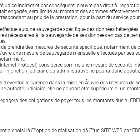
préjudice indirect et par conséquent, n'ouvre pas droit à réparat
é était engagée, sera limité au montant des sommes effectivemen
ondant au prix de la prestation, pour la part du service pour la
effectue aucune sauvegarde spécifique des données hébergées.
es nécessaires à la sauvegarde de ses données en cas de perte, 
tes.
 de prendre des mesures de sécurité spécifique, notamment de c
vre une mesure de sauvegarde mensuelle effectuée par ses soin
 notamment.
 (Internet Protocol) considérée comme une mesure de sécurité in
ur injonction judiciaire ou administrative ne pourra donc abouti
as d'éventuelle carence dans la mise en Å“uvre des mesures de 
 une autorité judiciaire, elle ne pourrait être supérieure à un m
dégagera des obligations de payer tous les montants dus à EDELI
ent a choisi lâ€™option de réalisation dâ€™un SITE WEB par EDEL