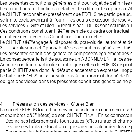
Les présentes conditions générales ont pour objet de définir les
Les conditions particulières détaillent les différentes options 
Le CLIENT reconnaît expressément que EDELIS ne participe auc
se limite exclusivement à fournir les outils de gestion de réser
Les services « Gîte et Bien » rendus par EDELIS sont soumis aux 
Ces conditions constituent lâ€™ensemble du cadre contractuel l
et entière des présentes Conditions Contractuelles.
Le CLIENT sâ€™engage à disposer du pouvoir, de l'autorité et d
3
Application et Opposabilité des conditions générales dâ€™
Les présentes conditions générales composées également des cond
En conséquence, le fait de souscrire un ABONNEMENT à ces serv
Aucune condition particulière autre que celles de EDELIS ne peut
par le CLIENT sera donc, à défaut d'acceptation expresse, inopp
Le fait que EDELIS ne se prévale pas à un moment donné de l'u
obligations visées dans les présentes conditions générales ne p
4
Présentation des services « Gîte et Bien »
La société EDELIS fournit un service sous le nom commercial « 
et chambres dâ€™hôtes) de son CLIENT FINAL. En se connectant
Décrire ses hébergements touristiques (gîtes ruraux et cham
Décrire ses tarifs de location et préparer un calendrier des d