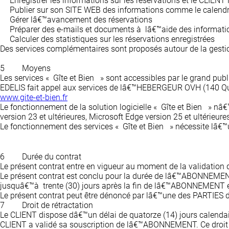
Enregistrer les informations sur les réservations et le CLIENT
Publier sur son SITE WEB des informations comme le calendri
Gérer lâ€™avancement des réservations
Préparer des e-mails et documents à lâ€™aide des informati
Calculer des statistiques sur les réservations enregistrées
Des services complémentaires sont proposés autour de la gestion
5
Moyens
Les services « Gîte et Bien » sont accessibles par le grand publ
EDELIS fait appel aux services de lâ€™HEBERGEUR OVH (140 Quai
www.gite-et-bien.fr
Le fonctionnement de la solution logicielle « Gîte et Bien » nâ€
version 23 et ultérieures, Microsoft Edge version 25 et ultérieures,
Le fonctionnement des services « Gîte et Bien » nécessite lâ€™u
6
Durée du contrat
Le présent contrat entre en vigueur au moment de la validati
Le présent contrat est conclu pour la durée de lâ€™ABONNEMENT 
jusquâ€™à trente (30) jours après la fin de lâ€™ABONNEMENT 
Le présent contrat peut être dénoncé par lâ€™une des PARTIES d
7
Droit de rétractation
Le CLIENT dispose dâ€™un délai de quatorze (14) jours calendaire
CLIENT a validé sa souscription de lâ€™ABONNEMENT. Ce droit de 