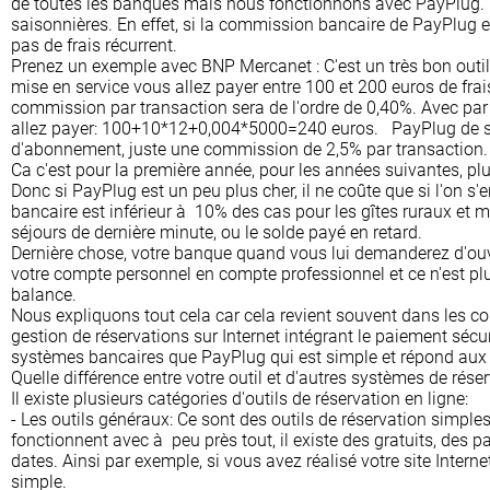
de toutes les banques mais nous fonctionnons avec PayPlug. Pa
saisonnières. En effet, si la commission bancaire de PayPlug es
pas de frais récurrent.
Prenez un exemple avec BNP Mercanet : C'est un très bon outi
mise en service vous allez payer entre 100 et 200 euros de frais
commission par transaction sera de l'ordre de 0,40%. Avec par
allez payer: 100+10*12+0,004*5000=240 euros. PayPlug de son c
d'abonnement, juste une commission de 2,5% par transaction.
Ca c'est pour la première année, pour les années suivantes, plu
Donc si PayPlug est un peu plus cher, il ne coûte que si l'on s'
bancaire est inférieur à 10% des cas pour les gîtes ruraux et 
séjours de dernière minute, ou le solde payé en retard.
Dernière chose, votre banque quand vous lui demanderez d'ouvr
votre compte personnel en compte professionnel et ce n'est plu
balance.
Nous expliquons tout cela car cela revient souvent dans les co
gestion de réservations sur Internet intégrant le paiement sé
systèmes bancaires que PayPlug qui est simple et répond aux 
Quelle différence entre votre outil et d'autres systèmes de réser
Il existe plusieurs catégories d'outils de réservation en ligne:
- Les outils généraux: Ce sont des outils de réservation simples e
fonctionnent avec à peu près tout, il existe des gratuits, des 
dates. Ainsi par exemple, si vous avez réalisé votre site Interne
simple.